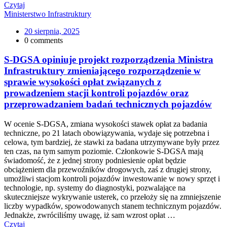
Czytaj
Ministerstwo Infrastruktury
20 sierpnia, 2025
0 comments
S-DGSA opiniuje projekt rozporządzenia Ministra
Infrastruktury zmieniającego rozporządzenie w
sprawie wysokości opłat związanych z
prowadzeniem stacji kontroli pojazdów oraz
przeprowadzaniem badań technicznych pojazdów
W ocenie S-DGSA, zmiana wysokości stawek opłat za badania
techniczne, po 21 latach obowiązywania, wydaje się potrzebna i
celowa, tym bardziej, że stawki za badana utrzymywane były przez
ten czas, na tym samym poziomie. Członkowie S-DGSA mają
świadomość, że z jednej strony podniesienie opłat będzie
obciążeniem dla przewoźników drogowych, zaś z drugiej strony,
umożliwi stacjom kontroli pojazdów inwestowanie w nowy sprzęt i
technologie, np. systemy do diagnostyki, pozwalające na
skuteczniejsze wykrywanie usterek, co przełoży się na zmniejszenie
liczby wypadków, spowodowanych stanem technicznym pojazdów.
Jednakże, zwróciliśmy uwagę, iż sam wzrost opłat …
Czytaj