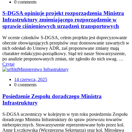
0 comments
S-DGSA opiniuje projekt rozporządzenia Ministra
Infrastruktury zmieniającego rozporządzenie w
sprawie ciśnieniowych urządzeń transportowych
W ocenie członków S-DGSA, celem projektu jest doprecyzowanie
obecnie obowiązujących przepisów oraz dostosowanie zawartych w
nich odesłań do Umowy ADR, zaś proponowane zmiany mają
charakter redakcyjno-porządkowy. Stąd też nasze Stowarzyszenie,
po analizie proponowanych zmian, nie zgłosiło do nich uwag. …
Czytaj
Ministerstwo Infrastruktury
14 czerwca, 2025
0 comments
Posiedzenie Zespołu doradczego Ministra
Infrastruktury
S-DGSA uczestniczy w kolejnym w tym roku posiedzeniu Zespołu
doradczego Ministra Infrastruktury do spraw przewozu towarów
niebezpiecznych. Stowarzyszenie reprezentowane było przez kol.
Annę Łyczkowską (Wiceprezesa Sekretarza) oraz kol. Mirosława