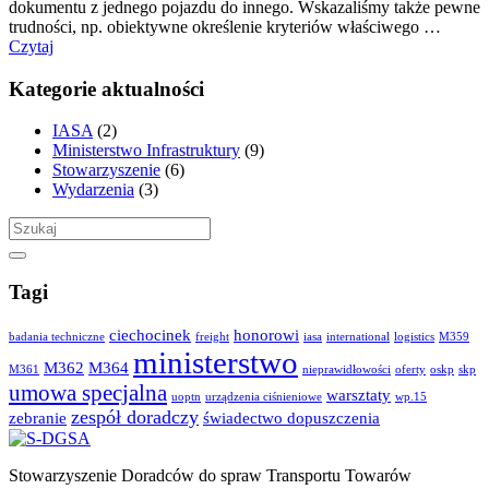
dokumentu z jednego pojazdu do innego. Wskazaliśmy także pewne
trudności, np. obiektywne określenie kryteriów właściwego …
Czytaj
Kategorie aktualności
IASA
(2)
Ministerstwo Infrastruktury
(9)
Stowarzyszenie
(6)
Wydarzenia
(3)
Tagi
ciechocinek
honorowi
badania techniczne
freight
iasa
international
logistics
M359
ministerstwo
M362
M364
M361
nieprawidłowości
oferty
oskp
skp
umowa specjalna
warsztaty
uoptn
urządzenia ciśnieniowe
wp.15
zespół doradczy
zebranie
świadectwo dopuszczenia
Stowarzyszenie Doradców do spraw Transportu Towarów