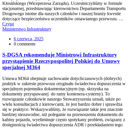
Kłosińskiego (Wiceprezesa Zarządu). Uczestniczyliśmy w formule
stacjonarnej, przedstawiając kierownictwu Departamentu Transportu
Drogowego istotne dla naszych członków i naszej branży kwestie
dotyczące bezpieczeństwa uczestników omawianego przewozu. …
Czytaj
Ministerstwo Infrastruktury
6 czerwca, 2025
0 comments
S-DGSA rekomenduje Ministrowi Infrastruktury
przystąpienie Rzeczypospolitej Polskiej do Umowy
specjalnej M364
Umowa M364 obejmuje zachowanie dotychczasowych (dobrych)
praktyk w zakresie przewozu oryginału świadectwa dopuszczenia w
specjalnym pojemniku dokumentacyjnym (np. skrzynka na
dokumenty przyspawanej do ramy kontenera-cysterny). To
rozwiązanie członkowie naszego Stowarzyszenia uznali, także po
wielu konsultacjach z kierowcami, że jest bardzo dobre i sprawdza
się w praktyce. Wskazywaliśmy, że rozwiązanie takie jest znacznie
bardziej niezawodne, niż poleganie na przenoszeniu dokumentu do
kabiny pojazdu, wyeliminuje często spotykany problem, związany z
dostępnością świadectwa dopuszczenia ADR i przekładaniem tego