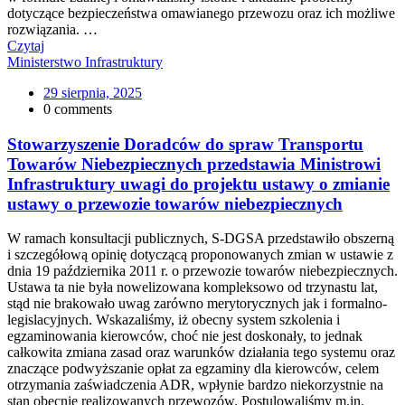
dotyczące bezpieczeństwa omawianego przewozu oraz ich możliwe
rozwiązania. …
Czytaj
Ministerstwo Infrastruktury
29 sierpnia, 2025
0 comments
Stowarzyszenie Doradców do spraw Transportu
Towarów Niebezpiecznych przedstawia Ministrowi
Infrastruktury uwagi do projektu ustawy o zmianie
ustawy o przewozie towarów niebezpiecznych
W ramach konsultacji publicznych, S-DGSA przedstawiło obszerną
i szczegółową opinię dotyczącą proponowanych zmian w ustawie z
dnia 19 października 2011 r. o przewozie towarów niebezpiecznych.
Ustawa ta nie była nowelizowana kompleksowo od trzynastu lat,
stąd nie brakowało uwag zarówno merytorycznych jak i formalno-
legislacyjnych. Wskazaliśmy, iż obecny system szkolenia i
egzaminowania kierowców, choć nie jest doskonały, to jednak
całkowita zmiana zasad oraz warunków działania tego systemu oraz
znaczące podwyższanie opłat za egzaminy dla kierowców, celem
otrzymania zaświadczenia ADR, wpłynie bardzo niekorzystnie na
stan obecnie realizowanych przewozów. Postulowaliśmy m.in.