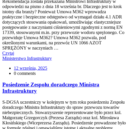
Rekomendacja została przekazana Ministrowi Infrastruktury w
odpowiedzi na pismo z dnia 18 września br. Dlaczego jest to krok
istotny dla branży? Ponieważ Umowa M362 wprowadza
praktyczne i bezpieczne odstępstwo od wymagań działu 4.1 ADR
dotyczących stosowania opakowań, umożliwiając elastyczniejsze
postępowanie z naczyniami ciśnieniowymi zgodnymi z normą EN
17339, stosowanymi m.in. przy przewozie wodoru sprężonego. Co
przewiduje Umowa M362? Umowa M362 pozwala, pod
określonymi warunkami, na przewóz UN 1066 AZOT
SPRĘŻONY w naczyniach …
Czytaj
Ministerstwo Infrastruktury
12 września, 2025
0 comments
Posiedzenie Zespołu doradczego Ministra
Infrastruktury
S-DGSA uczestniczy w kolejnym w tym roku posiedzeniu Zespołu
doradczego Ministra Infrastruktury do spraw przewozu towarów
niebezpiecznych. Stowarzyszenie reprezentowane było przez kol.
Małgorzatę Grzegorczyk (Prezesa Zarządu) oraz kol. Mirosława
Kłosińskiego (Wiceprezesa Zarządu). Posiedzenie prowadzone było
w formule zdalnej i omawialiśmy istotne i aktualne problemy