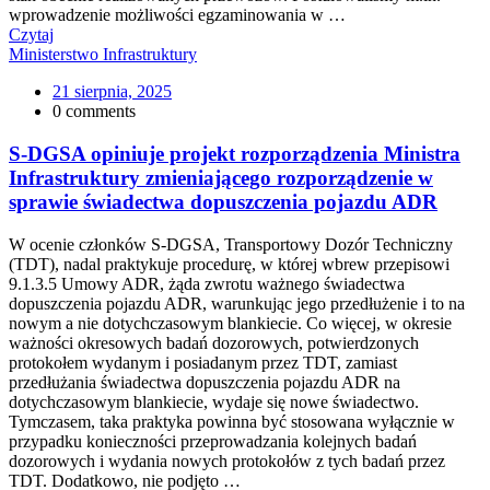
wprowadzenie możliwości egzaminowania w …
Czytaj
Ministerstwo Infrastruktury
21 sierpnia, 2025
0 comments
S-DGSA opiniuje projekt rozporządzenia Ministra
Infrastruktury zmieniającego rozporządzenie w
sprawie świadectwa dopuszczenia pojazdu ADR
W ocenie członków S-DGSA, Transportowy Dozór Techniczny
(TDT), nadal praktykuje procedurę, w której wbrew przepisowi
9.1.3.5 Umowy ADR, żąda zwrotu ważnego świadectwa
dopuszczenia pojazdu ADR, warunkując jego przedłużenie i to na
nowym a nie dotychczasowym blankiecie. Co więcej, w okresie
ważności okresowych badań dozorowych, potwierdzonych
protokołem wydanym i posiadanym przez TDT, zamiast
przedłużania świadectwa dopuszczenia pojazdu ADR na
dotychczasowym blankiecie, wydaje się nowe świadectwo.
Tymczasem, taka praktyka powinna być stosowana wyłącznie w
przypadku konieczności przeprowadzania kolejnych badań
dozorowych i wydania nowych protokołów z tych badań przez
TDT. Dodatkowo, nie podjęto …