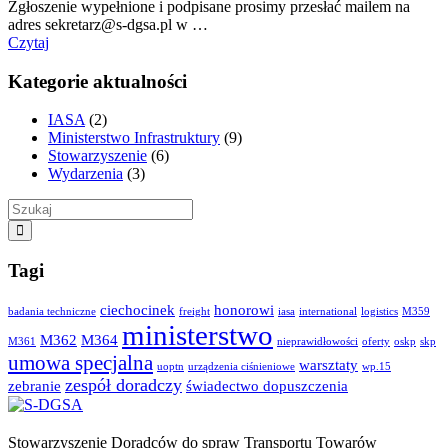
Zgłoszenie wypełnione i podpisane prosimy przesłać mailem na
adres sekretarz@s-dgsa.pl w …
Czytaj
Kategorie aktualności
IASA
(2)
Ministerstwo Infrastruktury
(9)
Stowarzyszenie
(6)
Wydarzenia
(3)
Tagi
ciechocinek
honorowi
badania techniczne
freight
iasa
international
logistics
M359
ministerstwo
M362
M364
M361
nieprawidłowości
oferty
oskp
skp
umowa specjalna
warsztaty
uoptn
urządzenia ciśnieniowe
wp.15
zespół doradczy
zebranie
świadectwo dopuszczenia
Stowarzyszenie Doradców do spraw Transportu Towarów