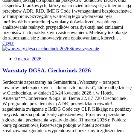
doskonałą okazją do spotkania praktyków, doradców DGSA oraz
ekspertów branżowych, którzy na co dzień mierzą się z interpretacją
przepisów ADR, RID, IMDG Code i wymaganiami bezpieczeństwa
w transporcie. Szczególną wartością tego wydarzenia była
możliwość bezpośredniej wymiany doświadczeń, wspólnego
analizowania realnych przypadków oraz dyskusji nad zmianami
przepisów i ich praktycznym zastosowaniem. Mieliśmy też okazję
do zapoznania się z innowacyjnymi opakowaniami, których …
Czytaj
Stowarzyszenie
9 marca, 2026
Warsztaty DGSA. Ciechocinek 2026
Serdecznie zapraszamy na Seminarium „Warsztaty – transport
towarów niebezpiecznych – dobre i złe praktyki”, które odbędzie się
w Ciechocinku, w dniach 23-24 kwietnia 2026 r. w Hotelu
Austeria***Conference & Spa, ul. Bema 32, 87-720 Ciechocinek.
W programie, poza tematyką ADR, przewidziano również
zagadnienia związane z IMDG Code czy CLP. Klikając na poniższy
przycisk można pobrać kartę zgłoszeniową. Prosimy o przesłanie
zgłoszenia i przekazania wpłąty do dnia 31 marca 2026 r. Pobierz
kartę zgłoszeniową Rezerwacja pokoju w hotelu zostanie
zrealizowana zgodnie z wypełnionym i przesłanym zgłoszeniem.