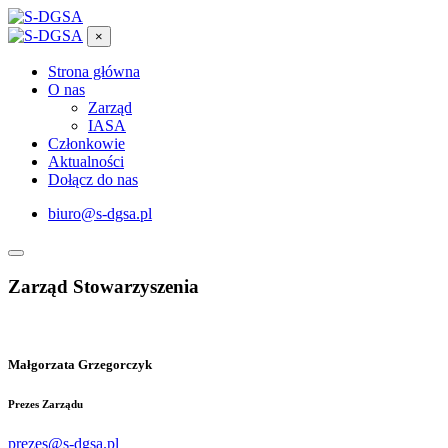
×
Strona główna
O nas
Zarząd
IASA
Członkowie
Aktualności
Dołącz do nas
biuro@s-dgsa.pl
Zarząd
Stowarzyszenia
Małgorzata Grzegorczyk
Prezes Zarządu
prezes@s-dgsa.pl