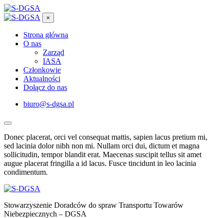
×
Strona główna
O nas
Zarząd
IASA
Członkowie
Aktualności
Dołącz do nas
biuro@s-dgsa.pl
Donec placerat, orci vel consequat mattis, sapien lacus pretium mi,
sed lacinia dolor nibh non mi. Nullam orci dui, dictum et magna
sollicitudin, tempor blandit erat. Maecenas suscipit tellus sit amet
augue placerat fringilla a id lacus. Fusce tincidunt in leo lacinia
condimentum.
Stowarzyszenie Doradców do spraw Transportu Towarów
Niebezpiecznych – DGSA