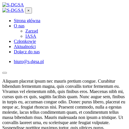
×
Strona główna
O nas
Zarząd
IASA
Członkowie
Aktualności
Dołącz do nas
biuro@s-dgsa.pl
Aliquam placerat ipsum nec mauris pretium congue. Curabitur
bibendum fermentum magna, quis convallis tortor fermentum eu.
Vivamus vel elementum nibh, quis finibus eros. Maecenas nibh mi,
cursus quis ex quis, sagittis facilisis quam. Nunc augue sem, finibus
in turpis eu, accumsan congue odio. Donec purus libero, placerat eu
neque ac, feugiat rhoncus nisi. Praesent commodo, nulla a egestas
molestie, lacus tellus condimentum quam, et condimentum tellus
massa bibendum risus. Mauris malesuada non ipsum a tristique. Ut
convallis laoreet urna, eu scelerisque ante feugiat vulputate.
Suspendisse porttitor maximus tortor, quis ultrices purus.