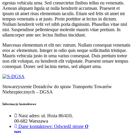
egestas vehicula urna. Sed consectetur finibus tellus eu venenatis.
Aenean aliquam ligula ut nulla hendrerit accumsan. Praesent et
ipsum sit amet risus elementum iaculis. Etiam sed felis sit amet mi
tempus venenatis a at justo. Proin porttitor at lectus in dictum.
Nullam hendrerit velit vel nibh porta dignissim. Phasellus vitae nisl
nisi. Suspendisse pellentesque molestie mauris vitae pretium. In
ullamcorper ante nec lectus finibus tincidunt.
Maecenas elementum et elit nec rutrum. Nullam consequat venenatis
eros ac elementum. Integer in odio quis neque sollicitudin tristique.
Mauris vehicula justo in urna varius consequat. Duis pretium tortor
non elit volutpat, eu hendrerit elit vulputate. Praesent ornare tempus
consequat. Donec sed lacinia metus, sed aliquet urna.
Stowarzyszenie Doradców do spraw Transportu Towarów
Niebezpiecznych – DGSA
Informacje kontaktowe
Nasz adres:
ul. Hoża 86/410,
00-682 Warszawa
Dane kontaktowe:
Odwiedź stronę
O
nas