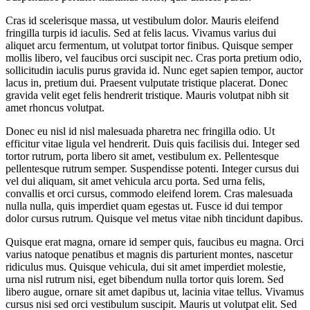
Cras id scelerisque massa, ut vestibulum dolor. Mauris eleifend
fringilla turpis id iaculis. Sed at felis lacus. Vivamus varius dui
aliquet arcu fermentum, ut volutpat tortor finibus. Quisque semper
mollis libero, vel faucibus orci suscipit nec. Cras porta pretium odio,
sollicitudin iaculis purus gravida id. Nunc eget sapien tempor, auctor
lacus in, pretium dui. Praesent vulputate tristique placerat. Donec
gravida velit eget felis hendrerit tristique. Mauris volutpat nibh sit
amet rhoncus volutpat.
Donec eu nisl id nisl malesuada pharetra nec fringilla odio. Ut
efficitur vitae ligula vel hendrerit. Duis quis facilisis dui. Integer sed
tortor rutrum, porta libero sit amet, vestibulum ex. Pellentesque
pellentesque rutrum semper. Suspendisse potenti. Integer cursus dui
vel dui aliquam, sit amet vehicula arcu porta. Sed urna felis,
convallis et orci cursus, commodo eleifend lorem. Cras malesuada
nulla nulla, quis imperdiet quam egestas ut. Fusce id dui tempor
dolor cursus rutrum. Quisque vel metus vitae nibh tincidunt dapibus.
Quisque erat magna, ornare id semper quis, faucibus eu magna. Orci
varius natoque penatibus et magnis dis parturient montes, nascetur
ridiculus mus. Quisque vehicula, dui sit amet imperdiet molestie,
urna nisl rutrum nisi, eget bibendum nulla tortor quis lorem. Sed
libero augue, ornare sit amet dapibus ut, lacinia vitae tellus. Vivamus
cursus nisi sed orci vestibulum suscipit. Mauris ut volutpat elit. Sed